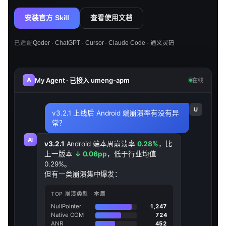
安装官方 Skill
查看使用文档
已适配
Qoder · ChatGPT · Cursor · Claude Code · 通义灵码
My Agent · 已接入 umeng-apm
A
在线
U
v3.2.1 上线后 Android 端崩溃率有没有异
常？
AI
v3.2.1
Android 端本周崩溃率
0.28%
，比
上一版本
↓ 0.06pp
，低于行业均值
0.29%。
但有一类崩溃集中爆发：
TOP 崩溃类型 · 本周
NullPointer
1,247
Native OOM
724
ANR
452