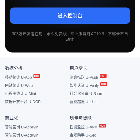
进入控制台
303万开发者在用 · 永久免费版 · 专业版首月¥ ?19.9 · 不绑卡不自
动续
数据分析
用户增长
移动统计 U-App
消息推送 U-Push
网站统计 U-Web
智能认证 U-Verify
小程序统计 U-Mini
社会化分享 U-Share
数据开放平台 U-DOP
智能超链 U-Link
商业化
质量与智能
智能营销 U-AppWin
性能监控 U-APM
智能营销 U-AddWin
合规助手 U-Sec