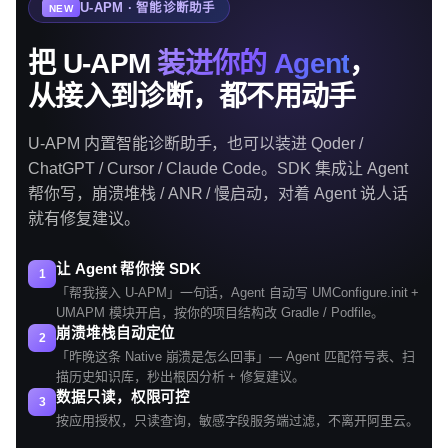
U-APM · 智能诊断助手
NEW
把 U-APM
装进你的 Agent
，
从接入到诊断，都不用动手
U-APM 内置智能诊断助手，也可以装进 Qoder /
ChatGPT / Cursor / Claude Code。SDK 集成让 Agent
帮你写，崩溃堆栈 / ANR / 慢启动，对着 Agent 说人话
就有修复建议。
让 Agent 帮你接 SDK
1
「帮我接入 U-APM」一句话，Agent 自动写 UMConfigure.init +
UMAPM 模块开启，按你的项目结构改 Gradle / Podfile。
崩溃堆栈自动定位
2
「昨晚这条 Native 崩溃是怎么回事」— Agent 匹配符号表、扫
描历史知识库，秒出根因分析 + 修复建议。
数据只读，权限可控
3
按应用授权，只读查询，敏感字段服务端过滤，不离开阿里云。