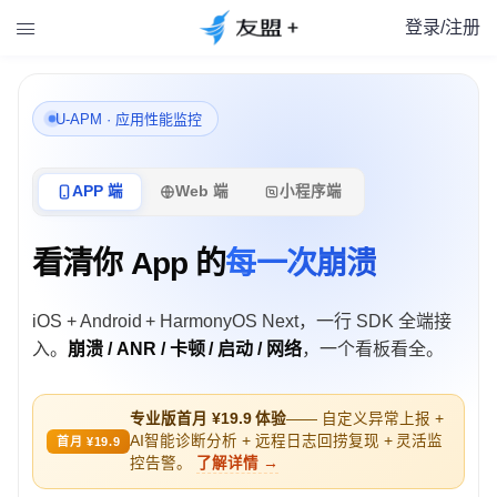
登录/注册

U-APM · 应用性能监控
APP 端
Web 端
小程序端
看清你 App 的
每一次崩溃
iOS + Android + HarmonyOS Next，一行 SDK 全端接
入。
崩溃 / ANR / 卡顿 / 启动 / 网络
，一个看板看全。
专业版首月 ¥19.9 体验
—— 自定义异常上报 +
AI智能诊断分析 + 远程日志回捞复现 + 灵活监
首月 ¥19.9
控告警。
了解详情 →