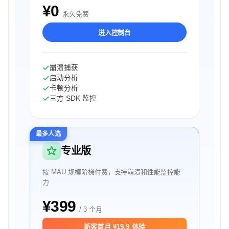
¥0
永久免费
进入控制台
崩溃捕获
启动分析
卡顿分析
三方 SDK 监控
最多人选
专业版
按 MAU 规模阶梯付费，支持崩溃和性能监控能
力
¥399
/ 3 个月
新客首月 ¥19.9 体验