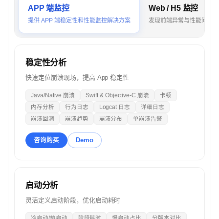
APP 端监控
Web / H5 监控
提供 APP 端稳定性和性能监控解决方案
发现前端异常与性能问题，
稳定性分析
快速定位崩溃现场，提高 App 稳定性
Java/Native 崩溃
Swift & Objective-C 崩溃
卡顿
内存分析
行为日志
Logcat 日志
详细日志
崩溃回溯
崩溃趋势
崩溃分布
单崩溃告警
咨询购买
Demo
启动分析
灵活定义启动阶段，优化启动耗时
冷启动/热启动
阶段耗时
慢启动占比
分版本对比