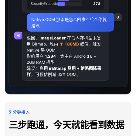
SecurityException
278
U
Native OOM 那条是怎么回事？给个修复
建议
AI
根因：
ImageLoader
在低内存机型未复
用 Bitmap，堆内
↑ 180MB
峰值，触发
Native 层 OOM。
影响用户
1,284
，集中在 Android 8 +
2GB RAM 机型。
建议：
启用 inBitmap 复用 + 缩略图降采
样
，可预估削减 65% OOM。
5 分钟接入
三步跑通，今天就能看到数据