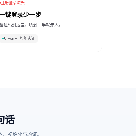
注册登录流失
一键登录少一步
验证码到达差，填到一半就走人。
U-Verify · 智能认证
句话
K 引入、初始化与验证。