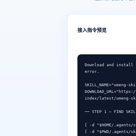
接入指令预览
Download and install 
error.

SKILL_NAME="umeng-ski
DOWNLOAD_URL="https:/
index/latest/umeng-sk
── STEP 1 — FIND SKIL
[ -d "$HOME/.agents/s
[ -d "$PWD/.agents/sk