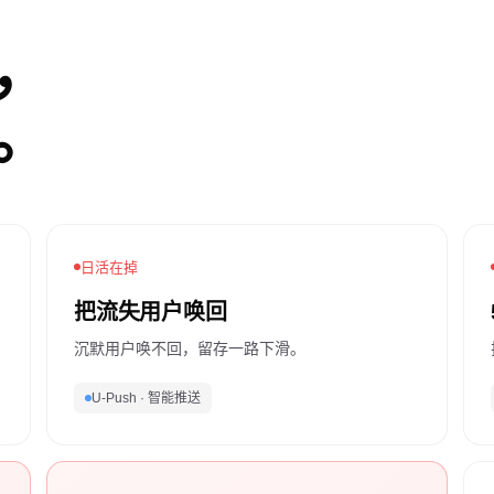
，
。
日活在掉
把流失用户唤回
沉默用户唤不回，留存一路下滑。
U-Push · 智能推送