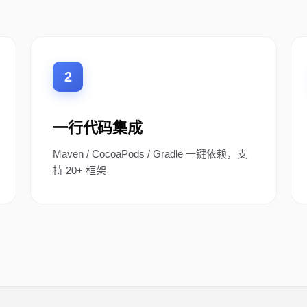


 INSTALL ──

2
ll.zip" -d "$TMPDIR/ext" 2>/dev/null || python3 -m zipfil
$TMPDIR/ext"

a valid ZIP. STOP.

一行代码集成
in a wrapper folder. Find SKILL.md and copy its parent:

Maven / CocoaPods / Gradle 一键依赖，支
MPDIR/ext" -maxdepth 2 -name "SKILL.md" -print | head -1)
持 20+ 框架
 ]; then

ILL_PATH")"/. "$INSTALL_DIR"/

 not found"; find "$TMPDIR/ext" -type f

to user.
