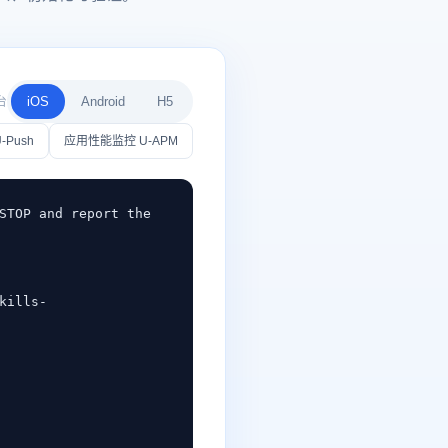
iOS
Android
H5
台
-Push
应用性能监控 U-APM
STOP and report the 
kills-