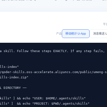
平
产品
移动统计 U-App
消息推送 U
a skill. Follow these steps EXACTLY. If any step fails, 
lls-index"   

/qoder-skills.oss-accelerate.aliyuncs.com/public/umeng-s
ills-index.zip"

L DIRECTORY ──

kills" ] && echo "USER: $HOME/.agents/skills"

ills" ]  && echo "PROJECT: $PWD/.agents/skills"
