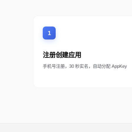
"$DOWNLOAD_URL"

# If both fail → STOP.
── STEP 4 — EXTRACT &
1
unzip -o "$TMPDIR/ski
"$TMPDIR/skill.zip" "
# If both fail → not 
注册创建应用
# ZIP may nest files 
手机号注册，30 秒实名，自动分配 AppKey
SKILL_PATH=$(find "$T
if [ -n "$SKILL_PATH"
cp -R "$(dirname "$SK
else

echo "FATAL: SKILL.md
# STOP. Show listing 
fi

── STEP 5 — VERIFY ──
