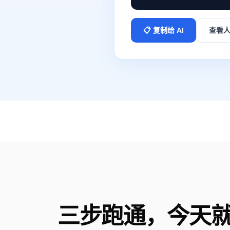
for d in "$HOME"/.*/s
for d in "$PWD"/.*/sk
📋 复制给 AI
查看
Decide based on outpu
a) Only USER lines  →
b) Only PROJECT lines
c) Both USER and PROJ
"Global install"  — a
"Project install" — o
d) Nothing found → mk
── STEP 2 — PREPARE ──
[ -f "$INSTALL_DIR/SK
# If EXISTS → ask use
mkdir -p "$INSTALL_DIR
── STEP 3 — DOWNLOAD ─
三步跑通，今天
TMPDIR=$(mktemp -d)

curl -fSL -o "$TMPDIR