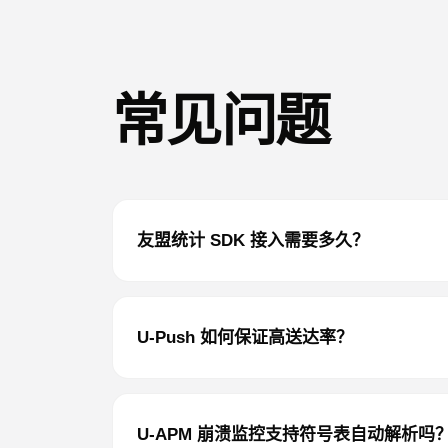
head -5 "$INSTALL_DIR
# Confirm SKILL.md ex
── STEP 6 — INTEGRATE
常见问题
Read "$INSTALL_DIR/re
Then execute the inte
python "$INSTALL_DIR
The project path shou
友盟统计 SDK 接入需要多久？
Optional parameters:

--app-key   : Umeng A
--channel   : Distrib
U-Push 如何保证高送达率？
--target    : Target 
Non-interactive exampl
python "$INSTALL_DIR
--app-key <appkey> --
U-APM 崩溃监控支持符号表自动解析吗