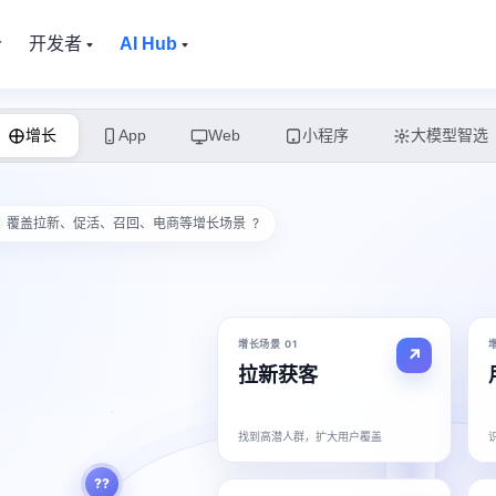
价
开发者
AI Hub
增长
App
Web
小程序
大模型智选
覆盖拉新、促活、召回、电商等增长场景 ?
增长场景 01
拉新获客
找到高潜人群，扩大用户覆盖
??