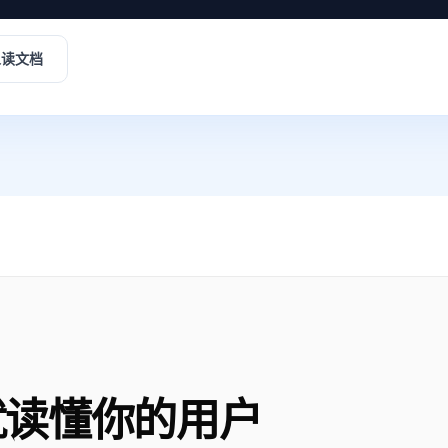
kills; do [ -d "$d" ] && echo "USER: $d"; done

ills; do  [ -d "$d" ] && echo "PROJECT: $d"; done

人读文档
t (deduplicate lines first):

 INSTALL_DIR="<that dir>/$SKILL_NAME"

 → INSTALL_DIR="<that dir>/$SKILL_NAME"

ECT → MUST ask the user to pick one:

vailable in all projects, stored in your home directory.

nly this project, can be committed to git and shared with
dir -p "$HOME/.agents/skills"; INSTALL_DIR="$HOME/.agent


ILL.md" ] && echo "EXISTS" || echo "NEW"

r whether to overwrite. If no → STOP.

"

─

就读懂你的用户
/skill.zip" "$DOWNLOAD_URL" 2>/dev/null || wget -q -O "$